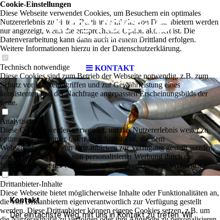
Cookie-Einstellungen
Diese Webseite verwendet Cookies, um Besuchern ein optimales
Nutzererlebnis zu bieten. Bestimmte Inhalte von Drittanbietern werden
nur angezeigt, wenn die entsprechende Option aktiviert ist. Die
Datenverarbeitung kann dann auch in einem Drittland erfolgen.
Weitere Informationen hierzu in der Datenschutzerklärung.
Technisch notwendige
KONTAKT
Diese Cookies sind zum Betrieb der Webseite notwendig, z.B. zum
Schutz vor Hackerangriffen und zur Gewährleistung eines
konsistenten und der Nachfrage angepassten Erscheinungsbilds der
Seite.
Analytische
Diese Cookies werden verwendet, um das Nutzererlebnis weiter zu
optimieren. Hierunter fallen auch Statistiken, die dem
Webseitenbetreiber von Drittanbietern zur Verfügung gestellt werden,
sowie die Ausspielung von personalisierter Werbung durch die
Nachverfolgung der Nutzeraktivität über verschiedene Webseiten.
Drittanbieter-Inhalte
Diese Webseite bietet möglicherweise Inhalte oder Funktionalitäten an,
Kontakt
die von Drittanbietern eigenverantwortlich zur Verfügung gestellt
werden. Diese Drittanbieter können eigene Cookies setzen, z.B. um
Der einfachste Weg, mit uns in Kontakt zu treten. Wir
die Nutzeraktivität zu verfolgen oder ihre Angebote zu personalisieren