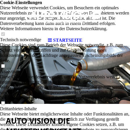
Cookie-Einstellungen
Diese Webseite verwendet Cookies, um Besuchern ein optimales
Nutzererlebnis zu bieten. Bestimmte Inhalte von Drittanbietern werden
nur angezeigt, wenn die entsprechende Option aktiviert ist. Die
Datenverarbeitung kann dann auch in einem Drittland erfolgen.
Weitere Informationen hierzu in der Datenschutzerklärung.
Technisch notwendige
STARTSEITE
Diese Cookies sind zum Betrieb der Webseite notwendig, z.B. zum
Schutz vor Hackerangriffen und zur Gewährleistung eines
konsistenten und der Nachfrage angepassten Erscheinungsbilds der
Seite.
Analytische
Diese Cookies werden verwendet, um das Nutzererlebnis weiter zu
optimieren. Hierunter fallen auch Statistiken, die dem
Webseitenbetreiber von Drittanbietern zur Verfügung gestellt werden,
sowie die Ausspielung von personalisierter Werbung durch die
Nachverfolgung der Nutzeraktivität über verschiedene Webseiten.
Drittanbieter-Inhalte
Diese Webseite bietet möglicherweise Inhalte oder Funktionalitäten an,
AUTO VISION DIE
die von Drittanbietern eigenverantwortlich zur Verfügung gestellt
werden. Diese Drittanbieter können eigene Cookies setzen, z.B. um
die Nutzeraktivität zu verfolgen oder ihre Angebote zu personalisieren