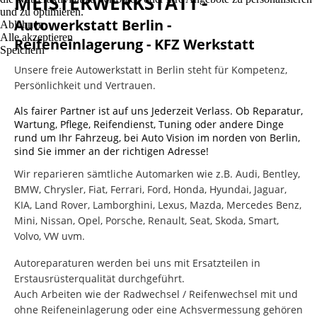
MEISTERWERKSTATT
-
und zu optimieren.
Autowerkstatt Berlin -
Ablehnen
Alle akzeptieren
Reifeneinlagerung - KFZ
Werkstatt
Speichern
Unsere freie Autowerkstatt in Berlin steht für Kompetenz,
Persönlichkeit und Vertrauen.
Als fairer Partner ist auf uns Jederzeit Verlass. Ob Reparatur,
Wartung, Pflege, Reifendienst, Tuning oder andere Dinge
rund um Ihr Fahrzeug, bei Auto Vision im norden von Berlin,
sind Sie immer an der richtigen Adresse!
Wir reparieren sämtliche Automarken wie z.B. Audi, Bentley,
BMW, Chrysler, Fiat, Ferrari, Ford, Honda, Hyundai, Jaguar,
KIA, Land Rover, Lamborghini, Lexus, Mazda, Mercedes Benz,
Mini, Nissan, Opel, Porsche, Renault, Seat, Skoda, Smart,
Volvo, VW uvm.
Autoreparaturen werden bei uns mit Ersatzteilen in
Erstausrüsterqualität durchgeführt.
Auch Arbeiten wie der Radwechsel / Reifenwechsel mit und
ohne Reifeneinlagerung oder eine Achsvermessung gehören