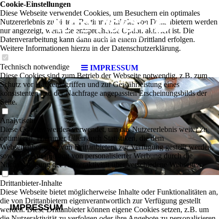
Cookie-Einstellungen
Diese Webseite verwendet Cookies, um Besuchern ein optimales
Nutzererlebnis zu bieten. Bestimmte Inhalte von Drittanbietern werden
nur angezeigt, wenn die entsprechende Option aktiviert ist. Die
Datenverarbeitung kann dann auch in einem Drittland erfolgen.
Weitere Informationen hierzu in der Datenschutzerklärung.
Technisch notwendige
IMPRESSUM
Diese Cookies sind zum Betrieb der Webseite notwendig, z.B. zum
Schutz vor Hackerangriffen und zur Gewährleistung eines
konsistenten und der Nachfrage angepassten Erscheinungsbilds der
Seite.
Analytische
Diese Cookies werden verwendet, um das Nutzererlebnis weiter zu
optimieren. Hierunter fallen auch Statistiken, die dem
Webseitenbetreiber von Drittanbietern zur Verfügung gestellt werden,
sowie die Ausspielung von personalisierter Werbung durch die
Nachverfolgung der Nutzeraktivität über verschiedene Webseiten.
Drittanbieter-Inhalte
Diese Webseite bietet möglicherweise Inhalte oder Funktionalitäten an,
die von Drittanbietern eigenverantwortlich zur Verfügung gestellt
IMPRESSUM
werden. Diese Drittanbieter können eigene Cookies setzen, z.B. um
die Nutzeraktivität zu verfolgen oder ihre Angebote zu personalisieren