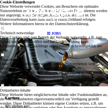
Cookie-Einstellungen
Diese Webseite verwendet Cookies, um Besuchern ein optimales
Nutzererlebnis zu bieten. Bestimmte Inhalte von Drittanbietern werden
nur angezeigt, wenn die entsprechende Option aktiviert ist. Die
Datenverarbeitung kann dann auch in einem Drittland erfolgen.
Weitere Informationen hierzu in der Datenschutzerklärung.
Technisch notwendige
JOBS
Diese Cookies sind zum Betrieb der Webseite notwendig, z.B. zum
Schutz vor Hackerangriffen und zur Gewährleistung eines
konsistenten und der Nachfrage angepassten Erscheinungsbilds der
Seite.
Analytische
Diese Cookies werden verwendet, um das Nutzererlebnis weiter zu
optimieren. Hierunter fallen auch Statistiken, die dem
Webseitenbetreiber von Drittanbietern zur Verfügung gestellt werden,
sowie die Ausspielung von personalisierter Werbung durch die
Nachverfolgung der Nutzeraktivität über verschiedene Webseiten.
Drittanbieter-Inhalte
Diese Webseite bietet möglicherweise Inhalte oder Funktionalitäten an,
Karriere
die von Drittanbietern eigenverantwortlich zur Verfügung gestellt
werden. Diese Drittanbieter können eigene Cookies setzen, z.B. um
Wir stellen ein:
die Nutzeraktivität zu verfolgen oder ihre Angebote zu personalisieren