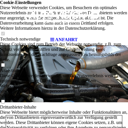
Cookie-Einstellungen
Diese Webseite verwendet Cookies, um Besuchern ein optimales
Nutzererlebnis zu bieten. Bestimmte Inhalte von Drittanbietern werden
nur angezeigt, wenn die entsprechende Option aktiviert ist. Die
Datenverarbeitung kann dann auch in einem Drittland erfolgen.
Weitere Informationen hierzu in der Datenschutzerklärung.
Technisch notwendige
ANFAHRT
Diese Cookies sind zum Betrieb der Webseite notwendig, z.B. zum
Schutz vor Hackerangriffen und zur Gewährleistung eines
konsistenten und der Nachfrage angepassten Erscheinungsbilds der
Seite.
Analytische
Diese Cookies werden verwendet, um das Nutzererlebnis weiter zu
optimieren. Hierunter fallen auch Statistiken, die dem
Webseitenbetreiber von Drittanbietern zur Verfügung gestellt werden,
sowie die Ausspielung von personalisierter Werbung durch die
Nachverfolgung der Nutzeraktivität über verschiedene Webseiten.
Drittanbieter-Inhalte
Diese Webseite bietet möglicherweise Inhalte oder Funktionalitäten an,
die von Drittanbietern eigenverantwortlich zur Verfügung gestellt
werden. Diese Drittanbieter können eigene Cookies setzen, z.B. um
die Nutzeraktivität zu verfolgen oder ihre Angebote zu personalisieren