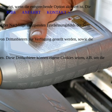
ezeigt, wenn die entsprechende Option aktiviert ist. Die
E
JOBS
ANFAHRT
KONTAKT
d der Nachfrage angepassten Erscheinungsbilds der Seite.
on Drittanbietern zur Verfügung gestellt werden, sowie die
den. Diese Drittanbieter können eigene Cookies setzen, z.B. um die